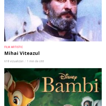
FILM ARTISTIC
Mihai Viteazul
618 vizualizări
1 min de citit