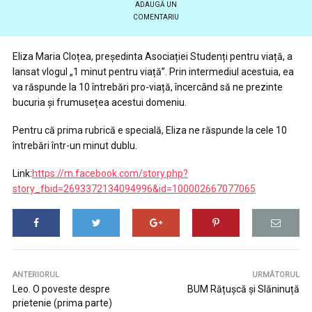
ADAUGĂ UN
COMENTARIU
Eliza Maria Cloțea, președinta Asociației Studenți pentru viață, a
lansat vlogul „1 minut pentru viață”. Prin intermediul acestuia, ea
va răspunde la 10 întrebări pro-viață, încercând să ne prezinte
bucuria și frumusețea acestui domeniu.
Pentru că prima rubrică e specială, Eliza ne răspunde la cele 10
întrebări într-un minut dublu.
Link:
https://m.facebook.com/story.php?
story_fbid=2693372134094996&id=100002667077065
ANTERIORUL
URMĂTORUL
Leo. O poveste despre
BUM Rățușcă și Slăninuță
prietenie (prima parte)