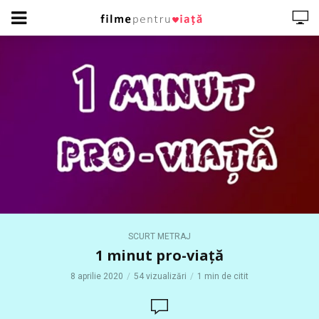
SCURT METRAJ
1 minut pro-viață
8 aprilie 2020
54 vizualizări
1 min de citit