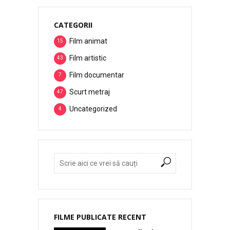
CATEGORII
Film animat
15
Film artistic
43
Film documentar
7
Scurt metraj
47
Uncategorized
4
FILME PUBLICATE RECENT