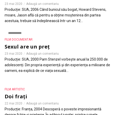
23 mai 2020
Adaugă un comentariu
Producție: SUA, 2006 Când bunicul său bogat, Howard Stevens,
moare, Jason află că pentru a obține moștenirea din partea
acestuia, trebuie să îndeplinească într-un an 12...
VIDEO
FILM DOCUMENTAR
Sexul are un preț
23 mai 2020
Adaugă un comentariu
Producție: SUA, 2000 Pam Stenzel vorbește anual la 250.000 de
adolescenți. Din propria experiență și din experiența a milioane de
oameni, ea explică de ce viața sexuală...
FILM ARTISTIC
Doi frați
22 mai 2020
Adaugă un comentariu
Producție: Franța, 2004 Descoperă o poveste impresionantă
despre frăție și prietenie. În adâncul junglei, printre ruinele