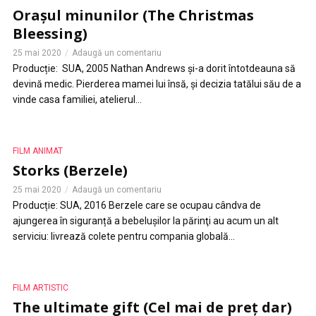
Orașul minunilor (The Christmas
Bleessing)
25 mai 2020
Adaugă un comentariu
Producție: SUA, 2005 Nathan Andrews și-a dorit întotdeauna să
devină medic. Pierderea mamei lui însă, și decizia tatălui său de a
vinde casa familiei, atelierul...
FILM ANIMAT
Storks (Berzele)
25 mai 2020
Adaugă un comentariu
Producție: SUA, 2016 Berzele care se ocupau cândva de
ajungerea în siguranță a bebeluşilor la părinţi au acum un alt
serviciu: livrează colete pentru compania globală...
FILM ARTISTIC
The ultimate gift (Cel mai de preț dar)