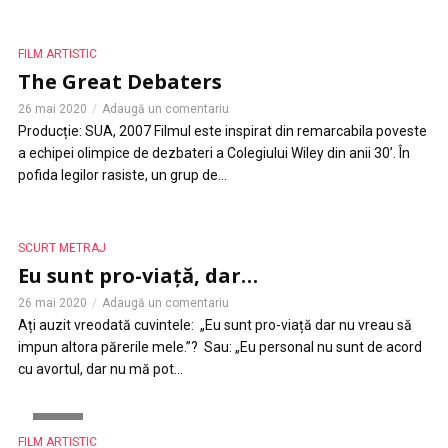
FILM ARTISTIC
The Great Debaters
26 mai 2020
Adaugă un comentariu
Producție: SUA, 2007 Filmul este inspirat din remarcabila poveste
a echipei olimpice de dezbateri a Colegiului Wiley din anii 30’. În
pofida legilor rasiste, un grup de...
SCURT METRAJ
Eu sunt pro-viață, dar…
26 mai 2020
Adaugă un comentariu
Ați auzit vreodată cuvintele: „Eu sunt pro-viață dar nu vreau să
impun altora părerile mele.”? Sau: „Eu personal nu sunt de acord
cu avortul, dar nu mă pot...
VIDEO
FILM ARTISTIC