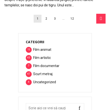
templelor, se nasc doi pui de tigru. Unul este...
1
2
3
…
12
CATEGORII
Film animat
15
Film artistic
43
Film documentar
7
Scurt metraj
47
Uncategorized
4