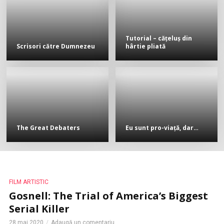
Tutorial – cățeluș din
Scrisori către Dumnezeu
hârtie pliată
The Great Debaters
Eu sunt pro-viață, dar…
FILM ARTISTIC
Gosnell: The Trial of America’s Biggest
Serial Killer
28 mai 2020
Adaugă un comentariu