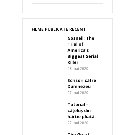
FILME PUBLICATE RECENT
Gosnell: The
Trial of
America’s
Biggest Serial
Killer
28 mai 2020
Scrisori către
Dumnezeu
27 mai 2020
Tutorial –
cățeluș din
hârtie pliată
27 mai 2020
The Great