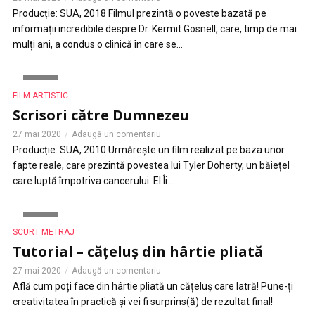
Producție: SUA, 2018 Filmul prezintă o poveste bazată pe
informații incredibile despre Dr. Kermit Gosnell, care, timp de mai
mulți ani, a condus o clinică în care se...
VIDEO
FILM ARTISTIC
Scrisori către Dumnezeu
27 mai 2020
Adaugă un comentariu
Producție: SUA, 2010 Urmărește un film realizat pe baza unor
fapte reale, care prezintă povestea lui Tyler Doherty, un băiețel
care luptă împotriva cancerului. El Îi...
VIDEO
SCURT METRAJ
Tutorial – cățeluș din hârtie pliată
27 mai 2020
Adaugă un comentariu
Află cum poți face din hârtie pliată un cățeluș care latră! Pune-ți
creativitatea în practică și vei fi surprins(ă) de rezultat final!