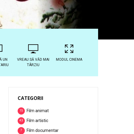
Ă UN
VREAU SĂ VĂD MAI
MODUL CINEMA
ARIU
TÂRZIU
CATEGORII
Film animat
15
Film artistic
43
Film documentar
7