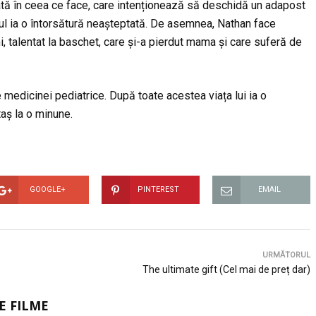
tă în ceea ce face, care intenționează să deschidă un adapost
otul ia o întorsătură neașteptată. De asemnea, Nathan face
i, talentat la baschet, care și-a pierdut mama și care suferă de
 medicinei pediatrice. După toate acestea viața lui ia o
taș la o minune.
GOOGLE+
PINTEREST
EMAIL
URMĂTORUL
The ultimate gift (Cel mai de preț dar)
E FILME