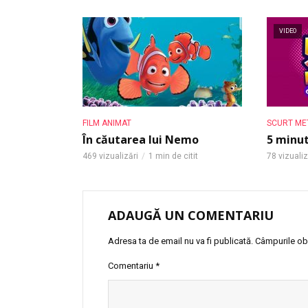
VIDEO
FILM ANIMAT
SCURT ME
În căutarea lui Nemo
5 minu
469 vizualizări
1 min de citit
78 vizualiz
ADAUGĂ UN COMENTARIU
Adresa ta de email nu va fi publicată.
Câmpurile obl
Comentariu
*