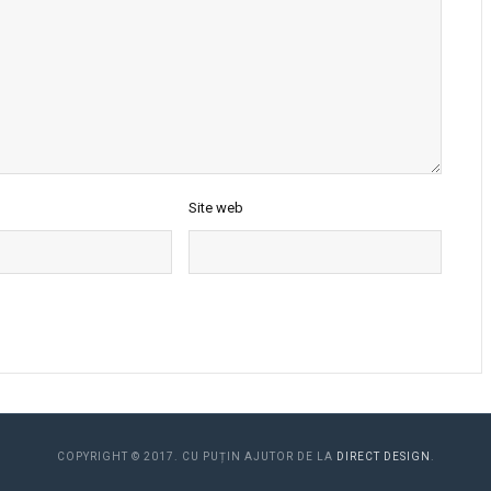
Site web
COPYRIGHT © 2017. CU PUȚIN AJUTOR DE LA
DIRECT DESIGN
.