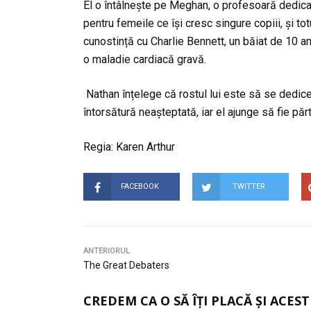
El o întâlnește pe Meghan, o profesoară dedica
pentru femeile ce își cresc singure copiii, și t
cunostință cu Charlie Bennett, un băiat de 10 an
o maladie cardiacă gravă.
Nathan înțelege că rostul lui este să se dedice
întorsătură neașteptată, iar el ajunge să fie păr
Regia: Karen Arthur
FACEBOOK
TWITTER
ANTERIORUL
The Great Debaters
CREDEM CA O SĂ ÎȚI PLACĂ ȘI ACEST