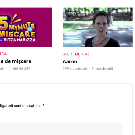
VIDEO
TRAJ
SCURT METRAJ
te de mișcare
Aaron
ări
1 min de citit
299 vizualizări
1 min de citit
igatorii sunt marcate cu
*