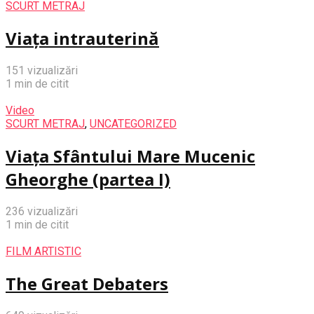
SCURT METRAJ
Viața intrauterină
151 vizualizări
1 min de citit
Video
SCURT METRAJ
,
UNCATEGORIZED
Viața Sfântului Mare Mucenic
Gheorghe (partea I)
236 vizualizări
1 min de citit
FILM ARTISTIC
The Great Debaters