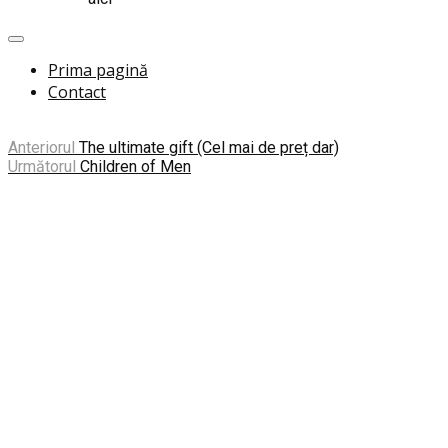
Prima pagină
Contact
Anteriorul
The ultimate gift (Cel mai de preț dar)
Următorul
Children of Men