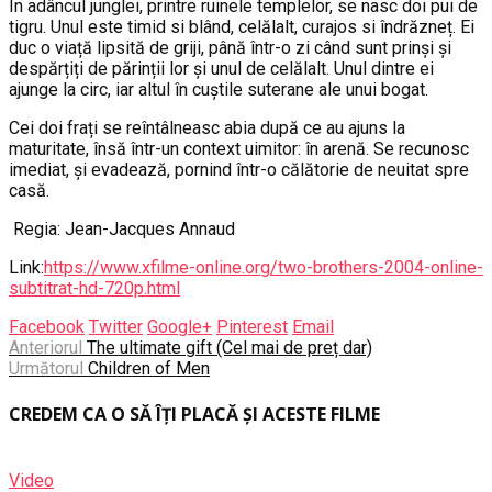
În adâncul junglei, printre ruinele templelor, se nasc doi pui de
tigru. Unul este timid si blând, celălalt, curajos si îndrăzneț. Ei
duc o viață lipsită de griji, până într-o zi când sunt prinși și
despărțiți de părinții lor și unul de celălalt. Unul dintre ei
ajunge la circ, iar altul în cuștile suterane ale unui bogat.
Cei doi frați se reîntâlneasc abia după ce au ajuns la
maturitate, însă într-un context uimitor: în arenă. Se recunosc
imediat, și evadează, pornind într-o călătorie de neuitat spre
casă.
Regia: Jean-Jacques Annaud
Link:
https://www.xfilme-online.org/two-brothers-2004-online-
subtitrat-hd-720p.html
Facebook
Twitter
Google+
Pinterest
Email
Anteriorul
The ultimate gift (Cel mai de preț dar)
Următorul
Children of Men
CREDEM CA O SĂ ÎȚI PLACĂ ȘI ACESTE FILME
Video