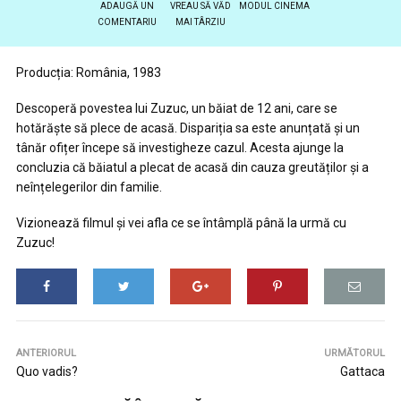
ADAUGĂ UN
VREAU SĂ VĂD
MODUL CINEMA
COMENTARIU
MAI TÂRZIU
Producția: România, 1983
Descoperă povestea lui Zuzuc, un băiat de 12 ani, care se
hotărăște să plece de acasă. Dispariția sa este anunțată și un
tânăr ofițer începe să investigheze cazul. Acesta ajunge la
concluzia că băiatul a plecat de acasă din cauza greutăților și a
neînțelegerilor din familie.
Vizionează filmul și vei afla ce se întâmplă până la urmă cu
Zuzuc!
ANTERIORUL
URMĂTORUL
Quo vadis?
Gattaca