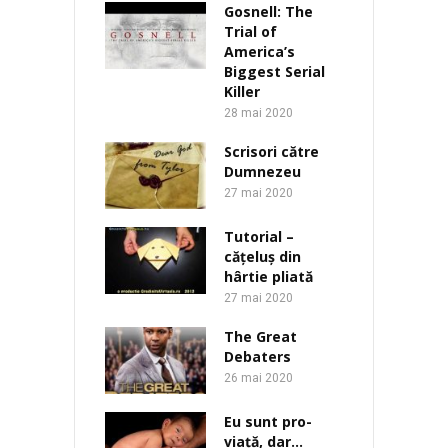
Gosnell: The
Trial of
America’s
Biggest Serial
Killer
28 mai 2020
Scrisori către
Dumnezeu
27 mai 2020
Tutorial –
cățeluș din
hârtie pliată
27 mai 2020
The Great
Debaters
26 mai 2020
Eu sunt pro-
viață, dar…