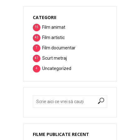
CATEGORII
Film animat
15
Film artistic
43
Film documentar
7
Scurt metraj
47
Uncategorized
4
FILME PUBLICATE RECENT