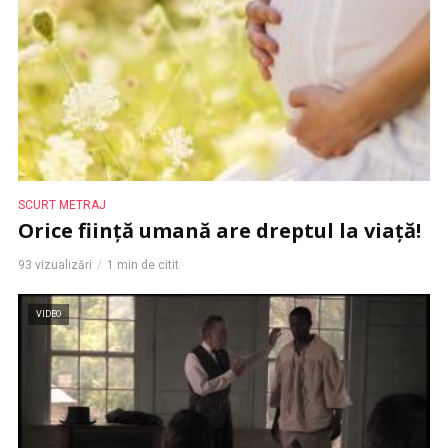
SCURT METRAJ
Orice ființă umană are dreptul la viață!
93 vizualizări
1 min de citit
VIDEO