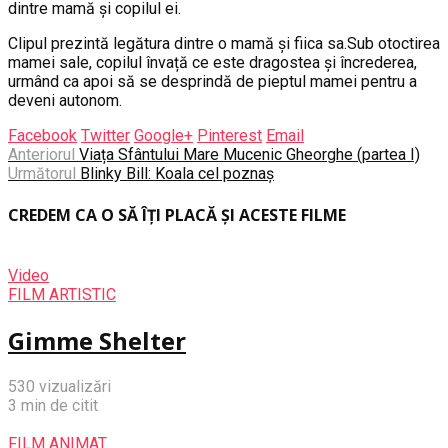
dintre mamă și copilul ei.
Clipul prezintă legătura dintre o mamă și fiica sa.Sub otoctirea
mamei sale, copilul învață ce este dragostea și încrederea,
urmând ca apoi să se desprindă de pieptul mamei pentru a
deveni autonom.
Facebook
Twitter
Google+
Pinterest
Email
Anteriorul
Viața Sfântului Mare Mucenic Gheorghe (partea I)
Următorul
Blinky Bill: Koala cel poznaș
CREDEM CA O SĂ ÎȚI PLACĂ ȘI ACESTE FILME
Video
FILM ARTISTIC
Gimme Shelter
530 vizualizări
3 min de citit
FILM ANIMAT