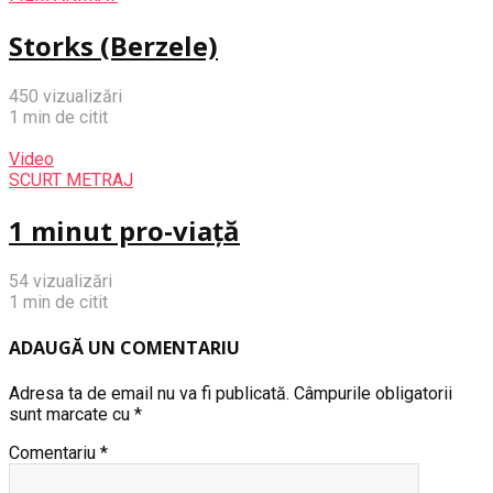
Storks (Berzele)
450 vizualizări
1 min de citit
Video
SCURT METRAJ
1 minut pro-viață
54 vizualizări
1 min de citit
ADAUGĂ UN COMENTARIU
Adresa ta de email nu va fi publicată.
Câmpurile obligatorii
sunt marcate cu
*
Comentariu
*