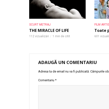
SCURT METRAJ
FILM ARTI
THE MIRACLE OF LIFE
Toate p
112 vizualizări
1 min de citit
601 vizuali
ADAUGĂ UN COMENTARIU
Adresa ta de email nu va fi publicată.
Câmpurile obl
Comentariu
*