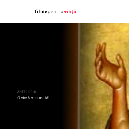
ANTERIORUL
O viață minunată!