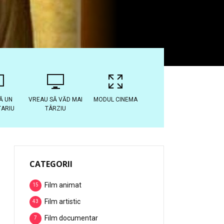
Ă UN
VREAU SĂ VĂD MAI
MODUL CINEMA
ARIU
TÂRZIU
CATEGORII
Film animat
15
Film artistic
43
Film documentar
7