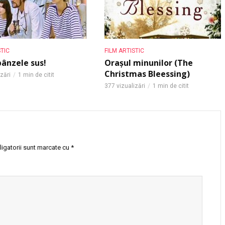
STIC
FILM ARTISTIC
ânzele sus!
Orașul minunilor (The
Christmas Bleessing)
zări
1 min de citit
377 vizualizări
1 min de citit
igatorii sunt marcate cu
*