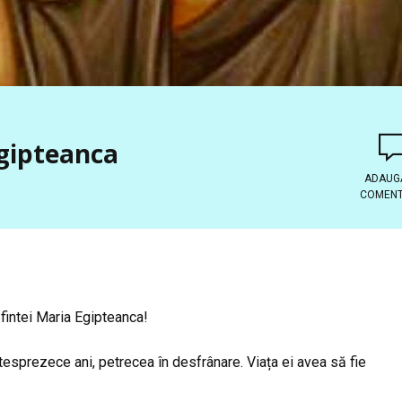
Egipteanca
ADAUG
COMENT
intei Maria Egipteanca!
tesprezece ani, petrecea în desfrânare. Viața ei avea să fie