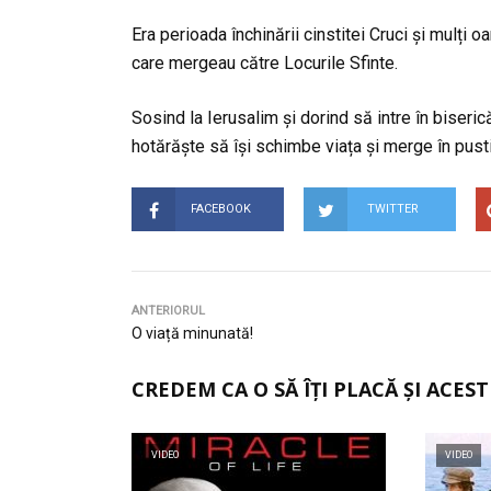
Era perioada închinării cinstitei Cruci și mulți 
care mergeau către Locurile Sfinte.
Sosind la Ierusalim și dorind să intre în biseri
hotărăște să își schimbe viața și merge în pust
FACEBOOK
TWITTER
ANTERIORUL
O viață minunată!
CREDEM CA O SĂ ÎȚI PLACĂ ȘI ACEST
VIDEO
VIDEO