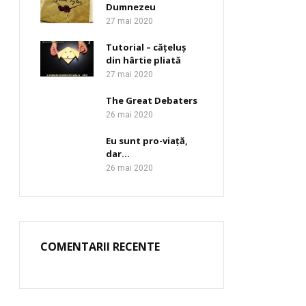
Dumnezeu
27 mai 2020
Tutorial – cățeluș
din hârtie pliată
27 mai 2020
The Great Debaters
26 mai 2020
Eu sunt pro-viață,
dar…
26 mai 2020
COMENTARII RECENTE