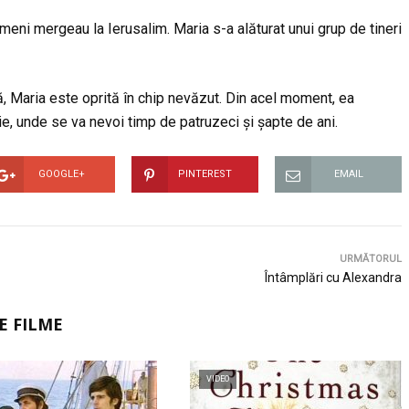
oameni mergeau la Ierusalim. Maria s-a alăturat unui grup de tineri
că, Maria este oprită în chip nevăzut. Din acel moment, ea
ie, unde se va nevoi timp de patruzeci și șapte de ani.
GOOGLE+
PINTEREST
EMAIL
URMĂTORUL
Întâmplări cu Alexandra
E FILME
VIDEO