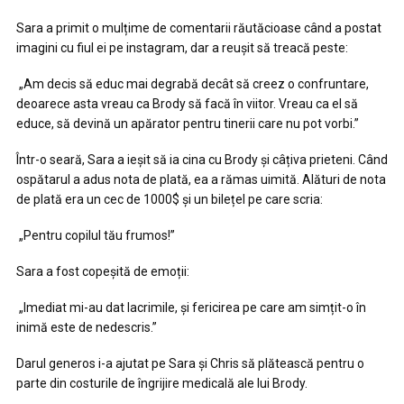
Sara a primit o mulțime de comentarii răutăcioase când a postat
imagini cu fiul ei pe instagram, dar a reușit să treacă peste:
„Am decis să educ mai degrabă decât să creez o confruntare,
deoarece asta vreau ca Brody să facă în viitor. Vreau ca el să
educe, să devină un apărator pentru tinerii care nu pot vorbi.”
Într-o seară, Sara a ieșit să ia cina cu Brody și câțiva prieteni. Când
ospătarul a adus nota de plată, ea a rămas uimită. Alături de nota
de plată era un cec de 1000$ și un bilețel pe care scria:
„Pentru copilul tău frumos!”
Sara a fost copeșită de emoții:
„Imediat mi-au dat lacrimile, și fericirea pe care am simțit-o în
inimă este de nedescris.”
Darul generos i-a ajutat pe Sara și Chris să plătească pentru o
parte din costurile de îngrijire medicală ale lui Brody.