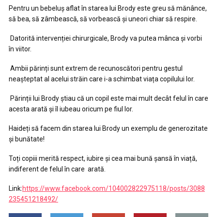
Pentru un bebeluș aflat în starea lui Brody este greu să mănânce,
să bea, să zâmbească, să vorbească și uneori chiar să respire.
Datorită intervenției chirurgicale, Brody va putea mânca și vorbi
în viitor.
Ambii părinți sunt extrem de recunoscători pentru gestul
neașteptat al acelui străin care i-a schimbat viața copilului lor.
Părinții lui Brody știau că un copil este mai mult decât felul în care
acesta arată și îl iubeau oricum pe fiul lor.
Haideți să facem din starea lui Brody un exemplu de generozitate
și bunătate!
Toți copiii merită respect, iubire și cea mai bună șansă în viață,
indiferent de felul în care arată.
Link:
https://www.facebook.com/104002822975118/posts/3088
235451218492/