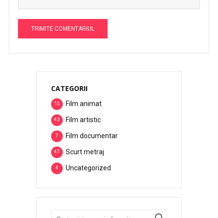
CATEGORII
Film animat
15
Film artistic
43
Film documentar
7
Scurt metraj
47
Uncategorized
4