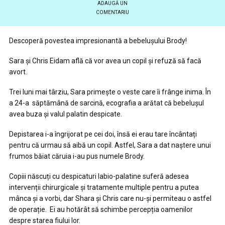
ADAUGĂ UN
COMENTARIU
Descoperă povestea impresionantă a bebelușului Brody!
Sara și Chris Eidam află că vor avea un copil și refuză să facă
avort.
Trei luni mai târziu, Sara primește o veste care îi frânge inima. În
a 24-a săptămână de sarcină, ecografia a arătat că bebelușul
avea buza și valul palatin despicate.
Depistarea i-a îngrijorat pe cei doi, însă ei erau tare încântați
pentru că urmau să aibă un copil. Astfel, Sara a dat naștere unui
frumos băiat căruia i-au pus numele Brody.
Copiii născuți cu despicaturi labio-palatine suferă adesea
intervenții chirurgicale și tratamente multiple pentru a putea
mânca și a vorbi, dar Shara și Chris care nu-și permiteau o astfel
de operație. Ei au hotărât să schimbe percepția oamenilor
despre starea fiului lor.