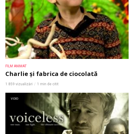
FILM ANIMAT
Charlie și fabrica de ciocolată
1.859 vizualizări
1 min de citit
VIDEO