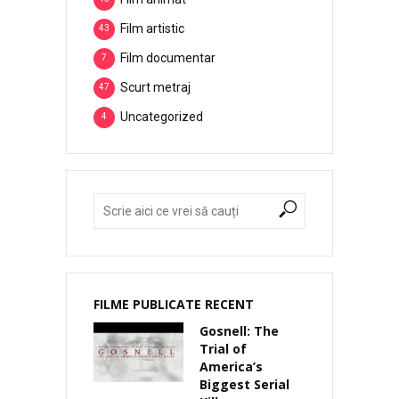
Film artistic
43
Film documentar
7
Scurt metraj
47
Uncategorized
4
FILME PUBLICATE RECENT
Gosnell: The
Trial of
America’s
Biggest Serial