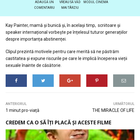
ADAUGĂ UN
VREAU SĂ VĂD
MODUL CINEMA
COMENTARIU
MAI TÂRZIU
Kay Painter, mamă și bunică și, în același timp, scriitoare și
speaker internațional vorbește pe înțelesul tuturor generațiilor
despre importanța abstinenței.
Clipul prezintă motivele pentru care merită să ne păstrăm
castitatea și expune riscurile pe care le implică începerea vieții
sexuale înainte de căsătorie.
ANTERIORUL
URMĂTORUL
1 minut pro-viață
THE MIRACLE OF LIFE
CREDEM CA O SĂ ÎȚI PLACĂ ȘI ACESTE FILME