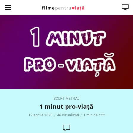
SCURT METRAJ
1 minut pro-viață
12 aprilie 2020
46 vizualizări
1 min de citit