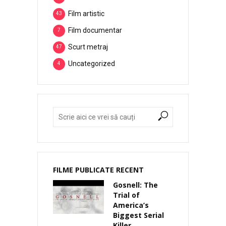
Film artistic
43
Film documentar
7
Scurt metraj
47
Uncategorized
4
FILME PUBLICATE RECENT
Gosnell: The
Trial of
America’s
Biggest Serial
Killer