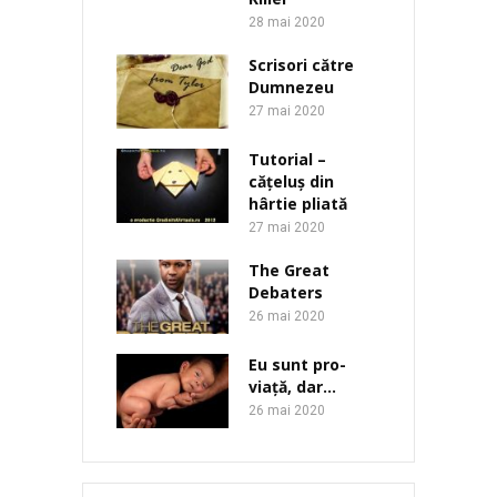
28 mai 2020
Scrisori către
Dumnezeu
27 mai 2020
Tutorial –
cățeluș din
hârtie pliată
27 mai 2020
The Great
Debaters
26 mai 2020
Eu sunt pro-
viață, dar…
26 mai 2020