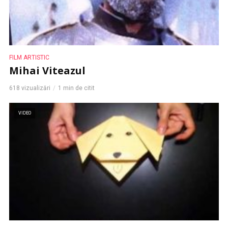
FILM ARTISTIC
Mihai Viteazul
618 vizualizări
1 min de citit
VIDEO