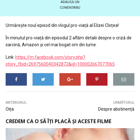
ADAUGĂ UN
COMENTARIU
Urmărește noul episod din vlogul pro-viață al Elizei Cloțea!
În minutul pro-viață din episodul 2 aflăm detalii despre o criză de
sarcină, Amazon și cel mai bogat om din lume.
Link:
https://m.facebook.com/story.php?
story_fbid=2697560040342872&id=100002667077065
ANTERIORUL
URMĂTORUL
Oița
Despre abstinență
CREDEM CA O SĂ ÎȚI PLACĂ ȘI ACESTE FILME